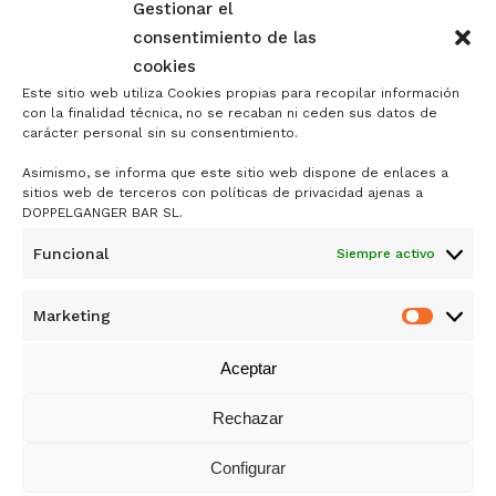
Gestionar el
consentimiento de las
Save my name, email, and website in this
cookies
browser for the next time I comment.
Este sitio web utiliza Cookies propias para recopilar información
con la finalidad técnica, no se recaban ni ceden sus datos de
carácter personal sin su consentimiento.
Asimismo, se informa que este sitio web dispone de enlaces a
sitios web de terceros con políticas de privacidad ajenas a
DOPPELGANGER BAR SL.
Funcional
Siempre activo
Marketing
DOPPELGÄNGER
Market
DE SAMY ALI RANDO
Aceptar
MERCADO ANTÓN MARTÍN
Rechazar
1ª PLANTA, PUESTO 44
Configurar
CALLE DE SANTA ISABEL 5, 28012 MADRID