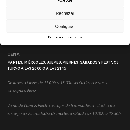
Aceptar
Rechazar
HORARIOS (MARTES A SÁBADO)
Configurar
ALMUERZO
Política de cookies
VIERNES, SÁBADOS Y FESTIVOS TURNO A LAS 13:30 0 A LAS 15:15
CENA
MARTES, MIÉRCOLES, JUEVES, VIERNES, SÁBADOS Y FESTIVOS
TURNO A LAS 20:00 O A LAS 21:45
De lunes a jueves de 11:00h a 13:00h venta de cervezas y
vinos para llevar.
Venta de Candys Eléctricos cajas de 6 unidades en stock o por
encargo de 25 unidades de martes a sábado de 10:30h a 22:30h.