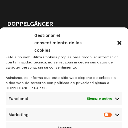
DOPPELGÄNGER
DE SAMY ALI RANDO
Gestionar el
consentimiento de las
MERCADO ANTÓN MARTÍN
cookies
1ª PLANTA, PUESTO 44
Este sitio web utiliza Cookies propias para recopilar información
CALLE DE SANTA ISABEL 5, 28012 MADRID
con la finalidad técnica, no se recaban ni ceden sus datos de
carácter personal sin su consentimiento.
Asimismo, se informa que este sitio web dispone de enlaces a
+34 915 30 54 99
sitios web de terceros con políticas de privacidad ajenas a
DOPPELGANGER BAR SL.
+34 628 54 98 30
Funcional
Siempre activo
INFO@DOPPELGANGERBAR.COM
Marketing
Market
READ MORE