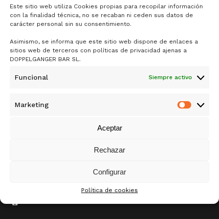
Este sitio web utiliza Cookies propias para recopilar información
con la finalidad técnica, no se recaban ni ceden sus datos de
carácter personal sin su consentimiento.
Asimismo, se informa que este sitio web dispone de enlaces a
sitios web de terceros con políticas de privacidad ajenas a
DOPPELGANGER BAR SL.
DOPPELGÄNGER
Funcional
Siempre activo
DE SAMY ALI RANDO
Marketing
Market
MERCADO ANTÓN MARTÍN
1ª PLANTA, PUESTO 44
Aceptar
CALLE DE SANTA ISABEL 5, 28012 MADRID
Rechazar
+34 915 30 54 99
Configurar
Política de cookies
+34 628 54 98 30