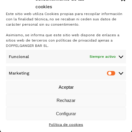
browser for the next time I comment.
cookies
Este sitio web utiliza Cookies propias para recopilar información
con la finalidad técnica, no se recaban ni ceden sus datos de
carácter personal sin su consentimiento.
Asimismo, se informa que este sitio web dispone de enlaces a
sitios web de terceros con políticas de privacidad ajenas a
DOPPELGANGER BAR SL.
Funcional
Siempre activo
DOPPELGÄNGER
DE SAMY ALI RANDO
Marketing
Market
Aceptar
MERCADO ANTÓN MARTÍN
1ª PLANTA, PUESTO 44
Rechazar
CALLE DE SANTA ISABEL 5, 28012 MADRID
Configurar
+34 915 30 54 99
Política de cookies