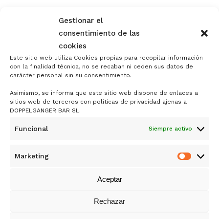
Gestionar el
consentimiento de las
cookies
Este sitio web utiliza Cookies propias para recopilar información
Save my name, email, and website in this
con la finalidad técnica, no se recaban ni ceden sus datos de
browser for the next time I comment.
carácter personal sin su consentimiento.
Asimismo, se informa que este sitio web dispone de enlaces a
sitios web de terceros con políticas de privacidad ajenas a
DOPPELGANGER BAR SL.
Funcional
Siempre activo
Marketing
Market
DOPPELGÄNGER
Aceptar
DE SAMY ALI RANDO
Rechazar
MERCADO ANTÓN MARTÍN