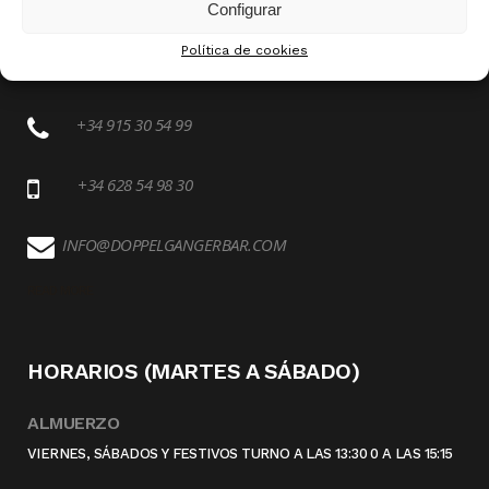
Configurar
1ª PLANTA, PUESTO 44
CALLE DE SANTA ISABEL 5, 28012 MADRID
Política de cookies
+34 915 30 54 99
+34 628 54 98 30
INFO@DOPPELGANGERBAR.COM
READ MORE
HORARIOS (MARTES A SÁBADO)
ALMUERZO
VIERNES, SÁBADOS Y FESTIVOS TURNO A LAS 13:30 0 A LAS 15:15