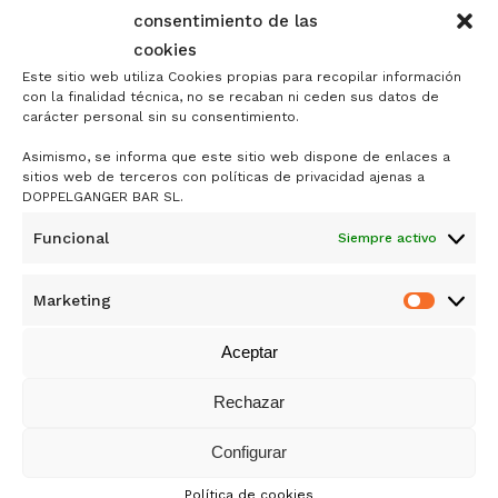
consentimiento de las
Save my name, email, and website in this
cookies
browser for the next time I comment.
Este sitio web utiliza Cookies propias para recopilar información
con la finalidad técnica, no se recaban ni ceden sus datos de
carácter personal sin su consentimiento.
Asimismo, se informa que este sitio web dispone de enlaces a
sitios web de terceros con políticas de privacidad ajenas a
DOPPELGANGER BAR SL.
Funcional
Siempre activo
DOPPELGÄNGER
Marketing
Market
DE SAMY ALI RANDO
Aceptar
MERCADO ANTÓN MARTÍN
Rechazar
1ª PLANTA, PUESTO 44
CALLE DE SANTA ISABEL 5, 28012 MADRID
Configurar
Política de cookies